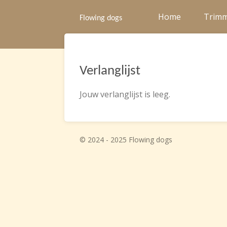
Ga
Home
Trim
Flowing dogs
direct
naar
de
hoofdinhoud
Verlanglijst
Jouw verlanglijst is leeg.
© 2024 - 2025 Flowing dogs