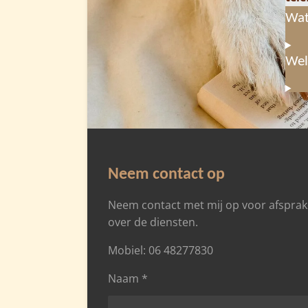
Wat
Wel
Neem contact op
Neem contact met mij op voor afsprak
over de diensten.
Mobiel: 06 48277830
Naam *